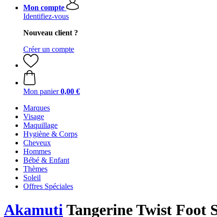
Mon compte
Identifiez-vous
Nouveau client ?
Créer un compte
Mon panier
0,00 €
Marques
Visage
Maquillage
Hygiène & Corps
Cheveux
Hommes
Bébé & Enfant
Thèmes
Soleil
Offres Spéciales
Akamuti
Tangerine Twist Foot 