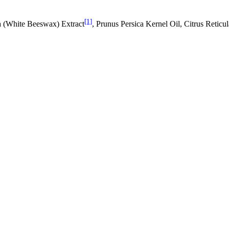
[1]
a (White Beeswax) Extract
, Prunus Persica Kernel Oil, Citrus Reticul