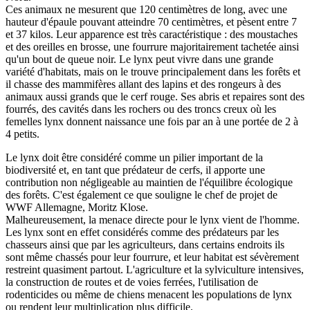
Ces animaux ne mesurent que 120 centimètres de long, avec une
hauteur d'épaule pouvant atteindre 70 centimètres, et pèsent entre 7
et 37 kilos. Leur apparence est très caractéristique : des moustaches
et des oreilles en brosse, une fourrure majoritairement tachetée ainsi
qu'un bout de queue noir. Le lynx peut vivre dans une grande
variété d'habitats, mais on le trouve principalement dans les forêts et
il chasse des mammifères allant des lapins et des rongeurs à des
animaux aussi grands que le cerf rouge. Ses abris et repaires sont des
fourrés, des cavités dans les rochers ou des troncs creux où les
femelles lynx donnent naissance une fois par an à une portée de 2 à
4 petits.
Le lynx doit être considéré comme un pilier important de la
biodiversité et, en tant que prédateur de cerfs, il apporte une
contribution non négligeable au maintien de l'équilibre écologique
des forêts. C'est également ce que souligne le chef de projet de
WWF Allemagne, Moritz Klose.
Malheureusement, la menace directe pour le lynx vient de l'homme.
Les lynx sont en effet considérés comme des prédateurs par les
chasseurs ainsi que par les agriculteurs, dans certains endroits ils
sont même chassés pour leur fourrure, et leur habitat est sévèrement
restreint quasiment partout. L'agriculture et la sylviculture intensives,
la construction de routes et de voies ferrées, l'utilisation de
rodenticides ou même de chiens menacent les populations de lynx
ou rendent leur multiplication plus difficile.