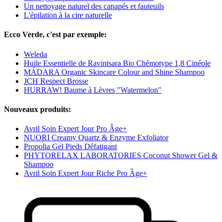
Un nettoyage naturel des canapés et fauteuils
L'épilation à la cire naturelle
Ecco Verde, c'est par exemple:
Weleda
Huile Essentielle de Ravintsara Bio Chémotype 1,8 Cinéole
MÁDARA Organic Skincare Colour and Shine Shampoo
JCH Respect Brosse
HURRAW! Baume à Lèvres "Watermelon"
Nouveaux produits:
Avril Soin Expert Jour Pro Âge+
NUORI Creamy Quartz & Enzyme Exfoliator
Propolia Gel Pieds Défatigant
PHYTORELAX LABORATORIES Coconut Shower Gel &
Shampoo
Avril Soin Expert Jour Riche Pro Âge+