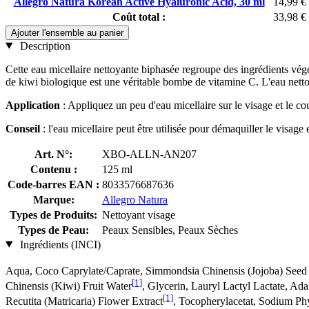
Allegro Natura Korean Active Hyaluronic Acid, 30 ml
14,99 €
Coût total :
33,98 €
Ajouter l'ensemble au panier
Description
Cette eau micellaire nettoyante biphasée regroupe des ingrédients végéta
de kiwi biologique est une véritable bombe de vitamine C. L'eau nett
Application
: Appliquez un peu d'eau micellaire sur le visage et le co
Conseil
: l'eau micellaire peut être utilisée pour démaquiller le visag
Art. N°:
XBO-ALLN-AN207
Contenu :
125 ml
Code-barres EAN :
8033576687636
Marque:
Allegro Natura
Types de Produits:
Nettoyant visage
Types de Peau:
Peaux Sensibles, Peaux Sèches
Ingrédients (INCI)
Aqua, Coco Caprylate/Caprate, Simmondsia Chinensis (Jojoba) Seed 
[1]
Chinensis (Kiwi) Fruit Water
, Glycerin, Lauryl Lactyl Lactate, Ad
[1]
Recutita (Matricaria) Flower Extract
, Tocopherylacetat, Sodium Ph