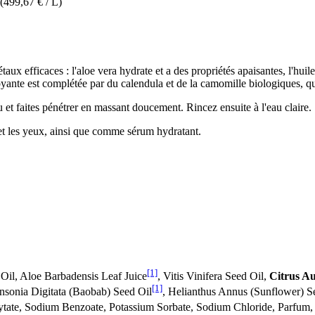
(499,67 € / L)
ux efficaces : l'aloe vera hydrate et a des propriétés apaisantes, l'huile
oyante est complétée par du calendula et de la camomille biologiques, q
u et faites pénétrer en massant doucement. Rincez ensuite à l'eau claire.
e et les yeux, ainsi que comme sérum hydratant.
[1]
Oil, Aloe Barbadensis Leaf Juice
, Vitis Vinifera Seed Oil,
Citrus A
[1]
ansonia Digitata (Baobab) Seed Oil
, Helianthus Annus (Sunflower) S
ytate, Sodium Benzoate, Potassium Sorbate, Sodium Chloride, Parfum, 