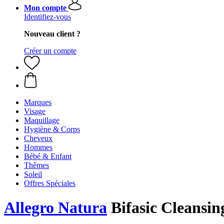
Mon compte
Identifiez-vous
Nouveau client ?
Créer un compte
Marques
Visage
Maquillage
Hygiène & Corps
Cheveux
Hommes
Bébé & Enfant
Thèmes
Soleil
Offres Spéciales
Allegro Natura
Bifasic Cleansin