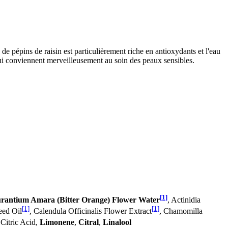
 de pépins de raisin est particulièrement riche en antioxydants et l'eau
ui conviennent merveilleusement au soin des peaux sensibles.
[1]
urantium Amara (Bitter Orange) Flower Water
, Actinidia
[1]
[1]
eed Oil
, Calendula Officinalis Flower Extract
, Chamomilla
Citric Acid,
Limonene
,
Citral
,
Linalool