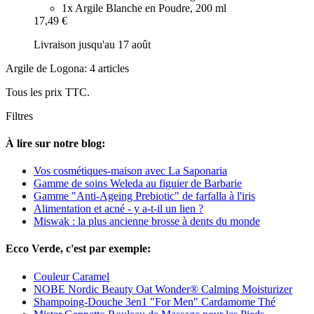
1x Argile Blanche en Poudre, 200 ml
17,49 €
Livraison jusqu'au 17 août
Argile de Logona: 4 articles
Tous les prix TTC.
Filtres
À lire sur notre blog:
Vos cosmétiques-maison avec La Saponaria
Gamme de soins Weleda au figuier de Barbarie
Gamme "Anti-Ageing Prebiotic" de farfalla à l'iris
Alimentation et acné - y a-t-il un lien ?
Miswak : la plus ancienne brosse à dents du monde
Ecco Verde, c'est par exemple:
Couleur Caramel
NOBE Nordic Beauty Oat Wonder® Calming Moisturizer
Shampoing-Douche 3en1 "For Men" Cardamome Thé