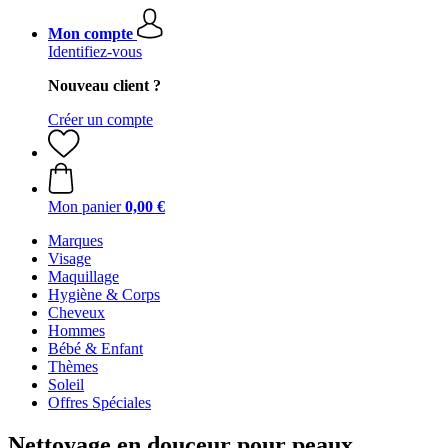
Mon compte
Identifiez-vous
Nouveau client ?
Créer un compte
Mon panier
0,00 €
Marques
Visage
Maquillage
Hygiène & Corps
Cheveux
Hommes
Bébé & Enfant
Thèmes
Soleil
Offres Spéciales
Nettoyage en douceur pour peaux