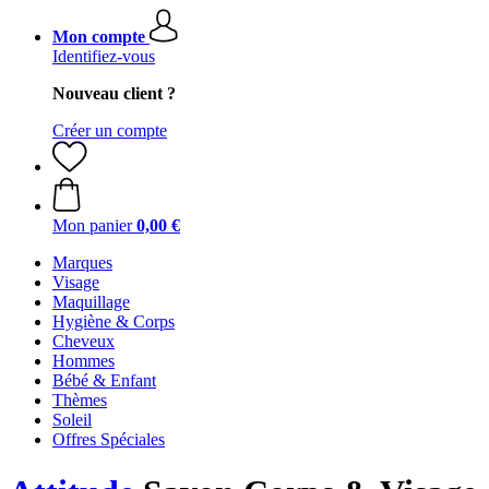
Mon compte
Identifiez-vous
Nouveau client ?
Créer un compte
Mon panier
0,00 €
Marques
Visage
Maquillage
Hygiène & Corps
Cheveux
Hommes
Bébé & Enfant
Thèmes
Soleil
Offres Spéciales