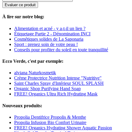
Evaluer ce produit
À lire sur notre blog:
Alimentation et acné - y a-t-il un lien ?
Étiquetage Partie 2 - Dénomination INCI
Cosmétiques solides de La Saponaria
Sport : prenez soin de votre peau !
Conseils pour profiter du soleil en toute tranquillité
Ecco Verde, c'est par exemple:
alviana Naturkosmetik
Crème Protectrice Nutrition Intense "Nutritive"
Saint Charles Spray d'Intérieur SOUL SPLASH
Organic Shop Purifying Hand Soap
FREE! Organics Ultra Rich Hydrating Mask
Nouveaux produits:
Propolia Dentifrice Propolis & Menthe
Propolia Infusion Bio Confort Urinaire
FREE! Organics Hydrating Shower Aquatic Passion