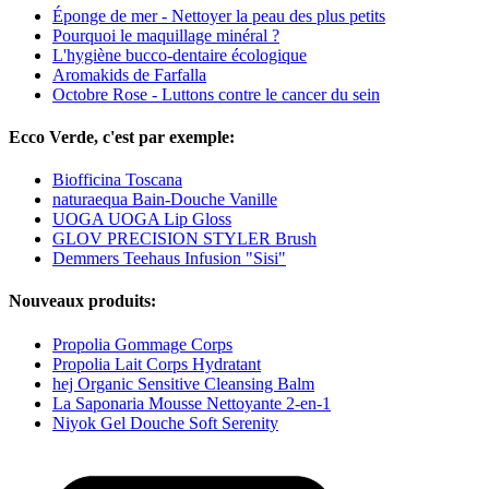
Éponge de mer - Nettoyer la peau des plus petits
Pourquoi le maquillage minéral ?
L'hygiène bucco-dentaire écologique
Aromakids de Farfalla
Octobre Rose - Luttons contre le cancer du sein
Ecco Verde, c'est par exemple:
Biofficina Toscana
naturaequa Bain-Douche Vanille
UOGA UOGA Lip Gloss
GLOV PRECISION STYLER Brush
Demmers Teehaus Infusion "Sisi"
Nouveaux produits:
Propolia Gommage Corps
Propolia Lait Corps Hydratant
hej Organic Sensitive Cleansing Balm
La Saponaria Mousse Nettoyante 2-en-1
Niyok Gel Douche Soft Serenity