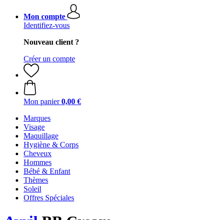
Mon compte
Identifiez-vous
Nouveau client ?
Créer un compte
Mon panier
0,00 €
Marques
Visage
Maquillage
Hygiène & Corps
Cheveux
Hommes
Bébé & Enfant
Thèmes
Soleil
Offres Spéciales