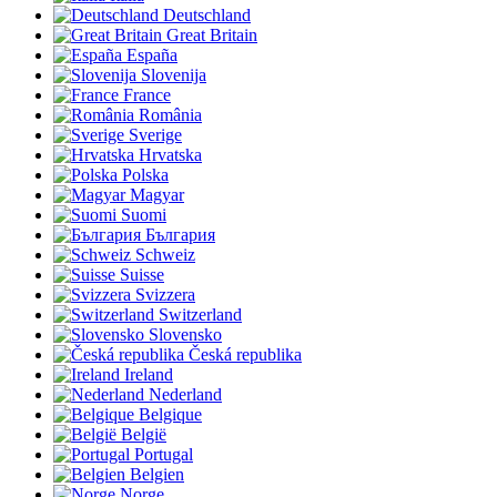
Deutschland
Great Britain
España
Slovenija
France
România
Sverige
Hrvatska
Polska
Magyar
Suomi
България
Schweiz
Suisse
Svizzera
Switzerland
Slovensko
Česká republika
Ireland
Nederland
Belgique
België
Portugal
Belgien
Norge