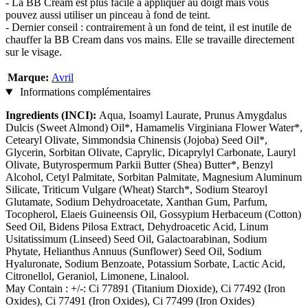
- La BB Cream est plus facile à appliquer au doigt mais vous
pouvez aussi utiliser un pinceau à fond de teint.
- Dernier conseil : contrairement à un fond de teint, il est inutile de
chauffer la BB Cream dans vos mains. Elle se travaille directement
sur le visage.
Marque:
Avril
Informations complémentaires
Ingredients (INCI):
Aqua, Isoamyl Laurate, Prunus Amygdalus
Dulcis (Sweet Almond) Oil*, Hamamelis Virginiana Flower Water*,
Cetearyl Olivate, Simmondsia Chinensis (Jojoba) Seed Oil*,
Glycerin, Sorbitan Olivate, Caprylic, Dicaprylyl Carbonate, Lauryl
Olivate, Butyrospermum Parkii Butter (Shea) Butter*, Benzyl
Alcohol, Cetyl Palmitate, Sorbitan Palmitate, Magnesium Aluminum
Silicate, Triticum Vulgare (Wheat) Starch*, Sodium Stearoyl
Glutamate, Sodium Dehydroacetate, Xanthan Gum, Parfum,
Tocopherol, Elaeis Guineensis Oil, Gossypium Herbaceum (Cotton)
Seed Oil, Bidens Pilosa Extract, Dehydroacetic Acid, Linum
Usitatissimum (Linseed) Seed Oil, Galactoarabinan, Sodium
Phytate, Helianthus Annuus (Sunflower) Seed Oil, Sodium
Hyaluronate, Sodium Benzoate, Potassium Sorbate, Lactic Acid,
Citronellol, Geraniol, Limonene, Linalool.
May Contain : +/-: Ci 77891 (Titanium Dioxide), Ci 77492 (Iron
Oxides), Ci 77491 (Iron Oxides), Ci 77499 (Iron Oxides)