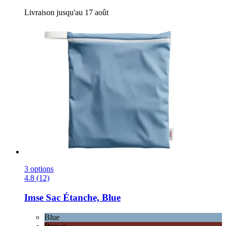
Livraison jusqu'au 17 août
3 options
4.8 (12)
Imse
Sac Étanche, Blue
Blue