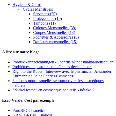
Hygiène & Corps
Cycles Menstruels
Serviettes (20)
Protège-slips (19)
Tampons (11)
Culottes Menstruelles (38)
Coupes Menstruelles (14)
Pochettes & Accessoires (5)
Douleurs menstruelles (15)
À lire sur notre blog:
Produktkennzeichnungen - über die Mindesthaltbarkeitsdauer
Problèmes de peau : reconnaître les déclencheurs
Right to the Roots - Interview avec le pharmacien Alexander
Ehrmann de Saint Charles Cosmetics
3 raisons pour lesquelles se tourner vers les cosmétiques
naturels
"Nickel tested" en cosmétique naturelle - késako ?
Ecco Verde, c'est par exemple:
PuroBIO Cosmetics
GRN [GRÜN] Lipgloss