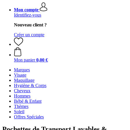
Mon compte
Identifiez-vous
Nouveau client ?
Créer un compte
Mon panier
0,00 €
Marques
Visage
Maquillage
Hygiène & Corps
Cheveux
Hommes
Bébé & Enfant
Thèmes
Soleil
Offres Spéciales
Pochettes de Transport Lavables &