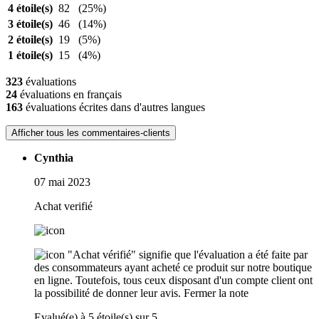
4 étoile(s)
82
(25%)
3 étoile(s)
46
(14%)
2 étoile(s)
19
(5%)
1 étoile(s)
15
(4%)
323
évaluations
24
évaluations en français
163
évaluations écrites dans d'autres langues
Afficher tous les commentaires-clients
Cynthia
07 mai 2023
Achat verifié
"Achat vérifié" signifie que l'évaluation a été faite par
des consommateurs ayant acheté ce produit sur notre boutique
en ligne. Toutefois, tous ceux disposant d'un compte client ont
la possibilité de donner leur avis.
Fermer la note
Evalué(e) à 5 étoile(s) sur 5.