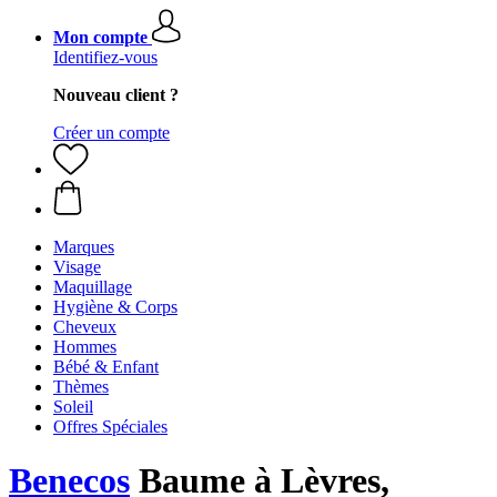
Mon compte
Identifiez-vous
Nouveau client ?
Créer un compte
Marques
Visage
Maquillage
Hygiène & Corps
Cheveux
Hommes
Bébé & Enfant
Thèmes
Soleil
Offres Spéciales
Benecos
Baume à Lèvres,