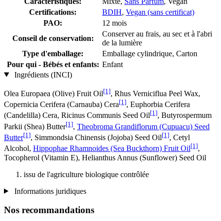
Caractéristiques:
Mixte,
Sans Parfum
, Vegan
Certifications:
BDIH
,
Vegan (sans certificat)
PAO:
12 mois
Conserver au frais, au sec et à l'abri
Conseil de conservation:
de la lumière
Type d'emballage:
Emballage cylindrique, Carton
Pour qui - Bébés et enfants:
Enfant
Ingrédients (INCI)
[1]
Olea Europaea (Olive) Fruit Oil
, Rhus Verniciflua Peel Wax,
[1]
Copernicia Cerifera (Carnauba) Cera
, Euphorbia Cerifera
[1]
(Candelilla) Cera, Ricinus Communis Seed Oil
, Butyrospermum
[1]
Parkii (Shea) Butter
,
Theobroma Grandiflorum (Cupuacu) Seed
[1]
[1]
Butter
, Simmondsia Chinensis (Jojoba) Seed Oil
, Cetyl
[1]
Alcohol,
Hippophae Rhamnoides (Sea Buckthorn) Fruit Oil
,
Tocopherol (Vitamin E), Helianthus Annus (Sunflower) Seed Oil
issu de l'agriculture biologique contrôlée
Informations juridiques
Nos recommandations