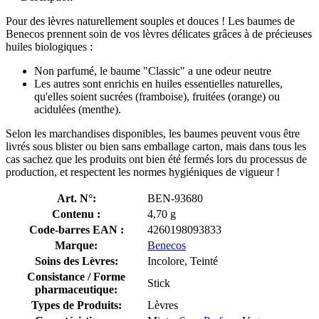
Pour des lèvres naturellement souples et douces ! Les baumes de
Benecos prennent soin de vos lèvres délicates grâces à de précieuses
huiles biologiques :
Non parfumé, le baume "Classic" a une odeur neutre
Les autres sont enrichis en huiles essentielles naturelles,
qu'elles soient sucrées (framboise), fruitées (orange) ou
acidulées (menthe).
Selon les marchandises disponibles, les baumes peuvent vous être
livrés sous blister ou bien sans emballage carton, mais dans tous les
cas sachez que les produits ont bien été fermés lors du processus de
production, et respectent les normes hygiéniques de vigueur !
Art. N°:
BEN-93680
Contenu :
4,70 g
Code-barres EAN :
4260198093833
Marque:
Benecos
Soins des Lèvres:
Incolore, Teinté
Consistance / Forme
Stick
pharmaceutique:
Types de Produits:
Lèvres