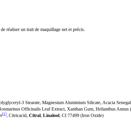
 réaliser un trait de maquillage net et précis.
Polyglyceryl-3 Stearate, Magnesium Aluminium Silicate, Acacia Senega
 Rosmarinus Officinalis Leaf Extract, Xanthan Gum, Helianthus Annu
[1]
er
, Citricacid,
Citral
,
Linalool
, CI 77499 (Iron Oxide)