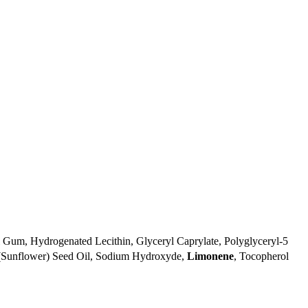
l Gum, Hydrogenated Lecithin, Glyceryl Caprylate, Polyglyceryl-5
s (Sunflower) Seed Oil, Sodium Hydroxyde,
Limonene
, Tocopherol