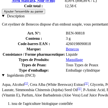
Avril Mascara, Noir (9 ml)
8,09 €
(898,89 € / L)
Coût total :
12,58 €
Ajouter l'ensemble au panier
Description
Cet eyeliner de Benecos dispose d'un embout souple, vous permettant de
Art. N°:
BEN-90818
Contenu :
3 g
Code-barres EAN :
4260198090818
Marque:
Benecos
Consistance / Forme pharmaceutique:
Liquide
Types de Produits:
Maquillage
Types de Peau:
Tous Types de Peaux
Type d'emballage:
Emballage cylindrique
Ingrédients (INCI)
[1]
[1]
Aqua, Alcohol
, Cera Alba (White Beeswax) Extract
, Glycerin, 
[1]
Laurate, Simmondsia Chinensis (Jojoba) Seed Oil
, P-Anisic Acid,
(Vitamin E), Parfum, Aloe Barbadensis (Aloe Vera) Leaf Juice Powd
issu de l'agriculture biologique contrôlée