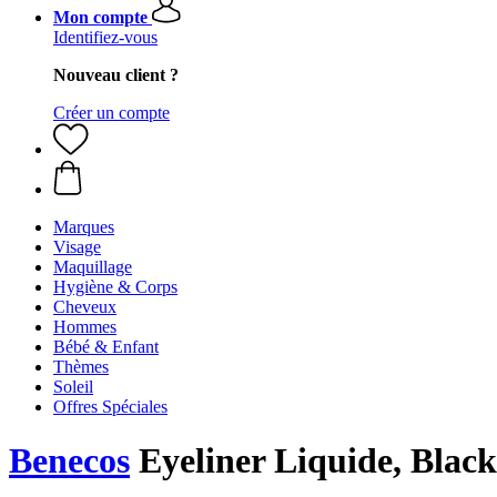
Mon compte
Identifiez-vous
Nouveau client ?
Créer un compte
Marques
Visage
Maquillage
Hygiène & Corps
Cheveux
Hommes
Bébé & Enfant
Thèmes
Soleil
Offres Spéciales
Benecos
Eyeliner Liquide, Black