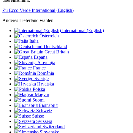
übereinstimmt.
Zu Ecco Verde International (English)
Anderes Lieferland wählen
International (English)
Österreich
Italia
Deutschland
Great Britain
España
Slovenija
France
România
Sverige
Hrvatska
Polska
Magyar
Suomi
България
Schweiz
Suisse
Svizzera
Switzerland
Slovensko