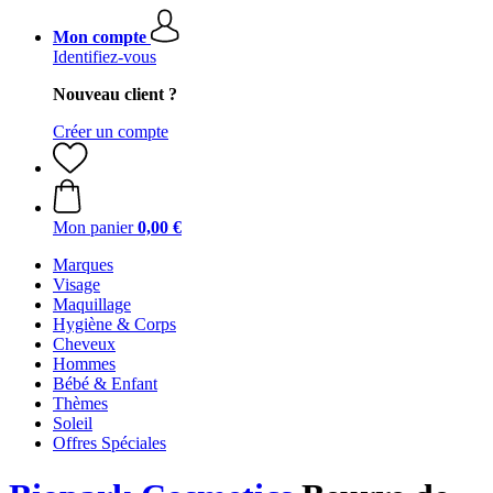
Mon compte
Identifiez-vous
Nouveau client ?
Créer un compte
Mon panier
0,00 €
Marques
Visage
Maquillage
Hygiène & Corps
Cheveux
Hommes
Bébé & Enfant
Thèmes
Soleil
Offres Spéciales