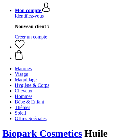
Mon compte
Identifiez-vous
Nouveau client ?
Créer un compte
Marques
Visage
Maquillage
Hygiène & Corps
Cheveux
Hommes
Bébé & Enfant
Thèmes
Soleil
Offres Spéciales
Biopark Cosmetics
Huile