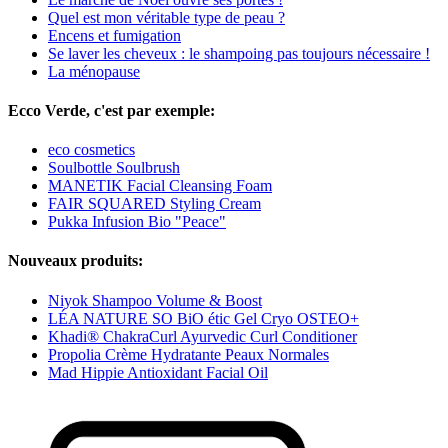
Quel est mon véritable type de peau ?
Encens et fumigation
Se laver les cheveux : le shampoing pas toujours nécessaire !
La ménopause
Ecco Verde, c'est par exemple:
eco cosmetics
Soulbottle Soulbrush
MANETIK Facial Cleansing Foam
FAIR SQUARED Styling Cream
Pukka Infusion Bio "Peace"
Nouveaux produits:
Niyok Shampoo Volume & Boost
LÉA NATURE SO BiO étic Gel Cryo OSTEO+
Khadi® ChakraCurl Ayurvedic Curl Conditioner
Propolia Crème Hydratante Peaux Normales
Mad Hippie Antioxidant Facial Oil