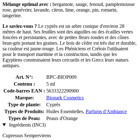
Mélange optimal avec :
bergamote, sauge, fenouil, pamplemousse
rose, genévrier, lavande, citron, lime, orange, pin, romarin,
tangerine.
Le saviez-vous ?
Le cyprès est un arbre conique d'environ 28
mètres de haut. Ses feuilles sont des aiguilles ou des écailles vertes
foncées et persistantes, avec de petites fleurs rondes et des cônes
brun-gris portant les graines. Le bois de cèdre est très dur et durable,
sa couleur est jaune-rouge. Les Phéniciens et Crétois l'utilisaient
pour le transport maritime et la construction, tandis que les
Egyptiens construisaient leurs cercueils et les Grecs leurs statues
antiques.
Art. N°:
BPC-BIOP009
Contenu :
5 ml
Code-barres EAN :
5633322290900
Marque:
Biopark Cosmetics
Type de plante:
Cyprès
Types de Produits:
Huiles Essentielles,
Parfums d'Ambiance
Types de Peau:
Peaux d'Orange
Ingrédients (INCI)
Cupressus Sempervirens