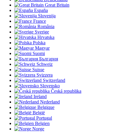
Great Britain
España
Slovenija
France
România
Sverige
Hrvatska
Polska
Magyar
Suomi
България
Schweiz
Suisse
Svizzera
Switzerland
Slovensko
Česká republika
Ireland
Nederland
Belgique
België
Portugal
Belgien
Norge