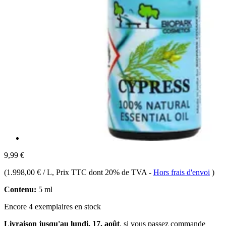
9,99 €
(
1.998,00 € / L
, Prix TTC dont 20% de TVA
-
Hors frais d'envoi
)
Contenu:
5 ml
Encore 4 exemplaires en stock
Livraison jusqu'au lundi, 17. août
, si vous passez commande