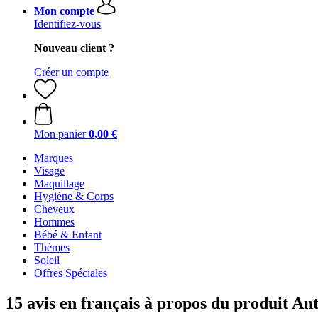
Mon compte
Identifiez-vous
Nouveau client ?
Créer un compte
Mon panier
0,00 €
Marques
Visage
Maquillage
Hygiène & Corps
Cheveux
Hommes
Bébé & Enfant
Thèmes
Soleil
Offres Spéciales
15 avis en français à propos du produit 