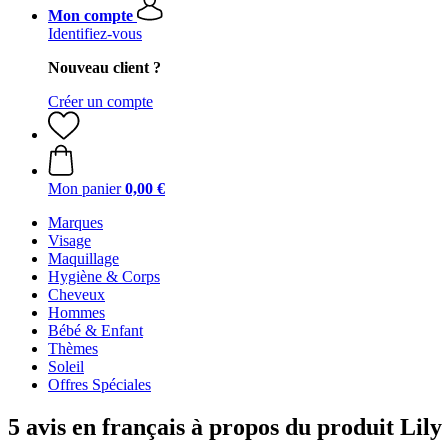
Mon compte
Identifiez-vous
Nouveau client ?
Créer un compte
Mon panier
0,00 €
Marques
Visage
Maquillage
Hygiène & Corps
Cheveux
Hommes
Bébé & Enfant
Thèmes
Soleil
Offres Spéciales
5 avis en français à propos du produit Lil