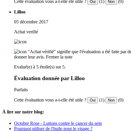
Cette évaluation vous a-t-elle été utile ?
(1)
(0)
Oui
Non
Lilloo
05 décembre 2017
Achat verifié
"Achat vérifié" signifie que l'évaluation a été faite par
donner leur avis.
Fermer la note
Evalué(e) à 5 étoile(s) sur 5.
Évaluation donnée par Lilloo
Parfaits
Cette évaluation vous a-t-elle été utile ?
(1)
(0)
Oui
Non
À lire sur notre blog:
Octobre Rose - Luttons contre le cancer du sein
Pourquoi utiliser de l'huile pour le visage ?