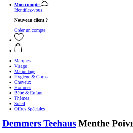
Mon compte
Identifiez-vous
Nouveau client ?
Créer un compte
Marques
Visage
Maquillage
Hygiène & Corps
Cheveux
Hommes
Bébé & Enfant
Thèmes
Soleil
Offres Spéciales
Demmers Teehaus
Menthe Poivr