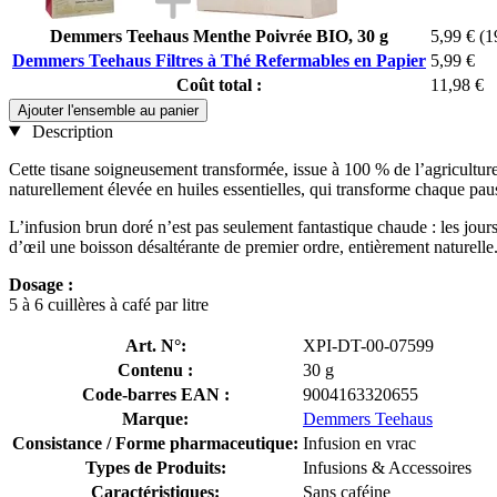
Demmers Teehaus Menthe Poivrée BIO, 30 g
5,99 €
(1
Demmers Teehaus Filtres à Thé Refermables en Papier
5,99 €
Coût total :
11,98 €
Ajouter l'ensemble au panier
Description
Cette tisane soigneusement transformée, issue à 100 % de l’agriculture
naturellement élevée en huiles essentielles, qui transforme chaque pau
L’infusion brun doré n’est pas seulement fantastique chaude : les jours 
d’œil une boisson désaltérante de premier ordre, entièrement naturelle
Dosage :
5 à 6 cuillères à café par litre
Art. N°:
XPI-DT-00-07599
Contenu :
30 g
Code-barres EAN :
9004163320655
Marque:
Demmers Teehaus
Consistance / Forme pharmaceutique:
Infusion en vrac
Types de Produits:
Infusions & Accessoires
Caractéristiques:
Sans caféine