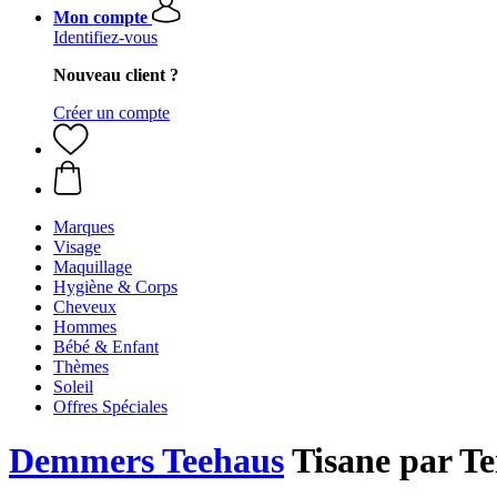
Mon compte
Identifiez-vous
Nouveau client ?
Créer un compte
Marques
Visage
Maquillage
Hygiène & Corps
Cheveux
Hommes
Bébé & Enfant
Thèmes
Soleil
Offres Spéciales
Demmers Teehaus
Tisane par Te