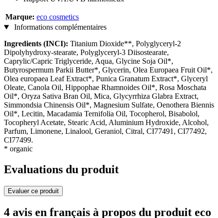
Marque:
eco cosmetics
Informations complémentaires
Ingredients (INCI):
Titanium Dioxide**, Polyglyceryl-2
Dipolyhydroxy-stearate, Polyglyceryl-3 Diisostearate,
Caprylic/Capric Triglyceride, Aqua, Glycine Soja Oil*,
Butyrospermum Parkii Butter*, Glycerin, Olea Europaea Fruit Oil*,
Olea europaea Leaf Extract*, Punica Granatum Extract*, Glyceryl
Oleate, Canola Oil, Hippophae Rhamnoides Oil*, Rosa Moschata
Oil*, Oryza Sativa Bran Oil, Mica, Glycyrrhiza Glabra Extract,
Simmondsia Chinensis Oil*, Magnesium Sulfate, Oenothera Biennis
Oil*, Lecitin, Macadamia Ternifolia Oil, Tocopherol, Bisabolol,
Tocopheryl Acetate, Stearic Acid, Aluminium Hydroxide, Alcohol,
Parfum, Limonene, Linalool, Geraniol, Citral, CI77491, CI77492,
CI77499.
* organic
Evaluations du produit
Evaluer ce produit
4 avis en français à propos du produit eco