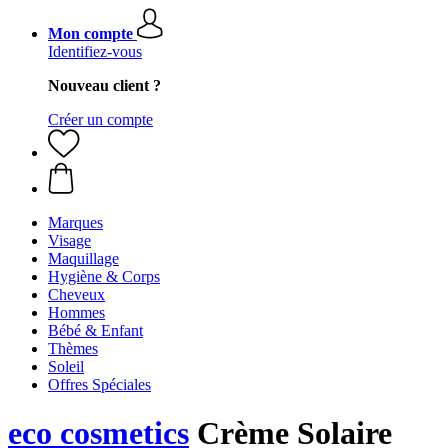
Mon compte
Identifiez-vous
Nouveau client ?
Créer un compte
Marques
Visage
Maquillage
Hygiène & Corps
Cheveux
Hommes
Bébé & Enfant
Thèmes
Soleil
Offres Spéciales
eco cosmetics
Crème Solaire