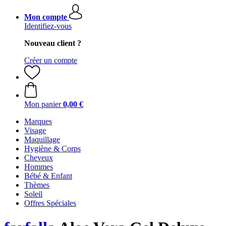
Mon compte
Identifiez-vous
Nouveau client ?
Créer un compte
Mon panier
0,00 €
Marques
Visage
Maquillage
Hygiène & Corps
Cheveux
Hommes
Bébé & Enfant
Thèmes
Soleil
Offres Spéciales