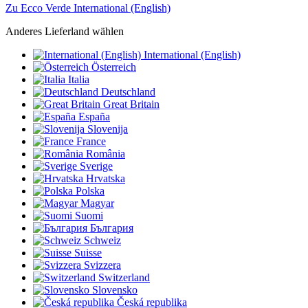
Zu Ecco Verde International (English)
Anderes Lieferland wählen
International (English)
Österreich
Italia
Deutschland
Great Britain
España
Slovenija
France
România
Sverige
Hrvatska
Polska
Magyar
Suomi
България
Schweiz
Suisse
Svizzera
Switzerland
Slovensko
Česká republika