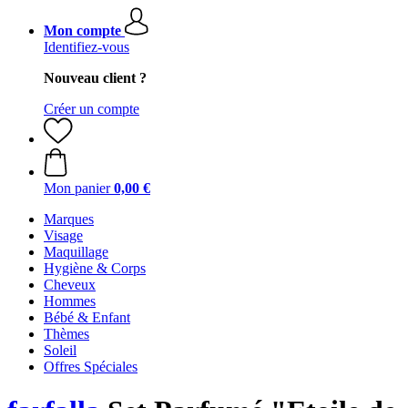
Mon compte
Identifiez-vous
Nouveau client ?
Créer un compte
Mon panier
0,00 €
Marques
Visage
Maquillage
Hygiène & Corps
Cheveux
Hommes
Bébé & Enfant
Thèmes
Soleil
Offres Spéciales