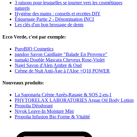
3 raisons pour lesquelles se tourner vers les cosmétiques
naturels
Hygiène des mains : conseils et recettes DIY
Étiquetage Partie 2 - Dénomination INCI
Les clés d'un bon brossage de dents
Ecco Verde, c'est par exemple:
PuroBIO Cosmetics
pandoo Savon Capillaire "Balade En Provence"
namaki Double Mascara Cheveux Rose-Violet
Najel Savon d'Alep Ambre & Oud
Crème de Nuit Anti-Âge à l'Aloe +Q10 POWER
Nouveaux produits:
La Saponaria Crème Après-Rasage & SOS 2-en-1
PHYTORELAX LABORATORIES Argan Oil Body Lotion
Propolia Déodorant
Niyok Leave-In Moisture Mist
Propolia Infusion Bio Forme & Vitalité