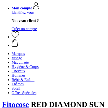
Mon compte
Identifiez-vous
Nouveau client ?
Créer un compte
Marques
Visage
Maquillage
Hygiène & Corps
Cheveux
Hommes
Bébé & Enfant
Thèmes
Soleil
Offres Spéciales
Fitocose
RED DIAMOND SUN