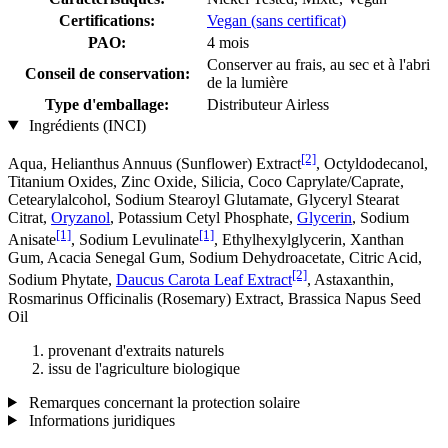
Certifications:
Vegan (sans certificat)
PAO:
4 mois
Conserver au frais, au sec et à l'abri
Conseil de conservation:
de la lumière
Type d'emballage:
Distributeur Airless
Ingrédients (INCI)
[2]
Aqua, Helianthus Annuus (Sunflower) Extract
, Octyldodecanol,
Titanium Oxides, Zinc Oxide, Silicia, Coco Caprylate/Caprate,
Cetearylalcohol, Sodium Stearoyl Glutamate, Glyceryl Stearat
Citrat,
Oryzanol
, Potassium Cetyl Phosphate,
Glycerin
, Sodium
[1]
[1]
Anisate
, Sodium Levulinate
, Ethylhexylglycerin, Xanthan
Gum, Acacia Senegal Gum, Sodium Dehydroacetate, Citric Acid,
[2]
Sodium Phytate,
Daucus Carota Leaf Extract
, Astaxanthin,
Rosmarinus Officinalis (Rosemary) Extract, Brassica Napus Seed
Oil
provenant d'extraits naturels
issu de l'agriculture biologique
Remarques concernant la protection solaire
Informations juridiques