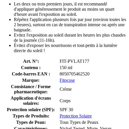
Les deux ou trois premiers jours, il est recommandé
d'appliquer généreusement le produit au moins un quart
d'heure avant l'exposition au soleil.
Répétez l'application plusieurs fois par jour (environ toutes les
2 heures), surtout en cas de transpiration intense ou après une
baignade.
Evitez l'exposition au soleil durant les heures les plus chaudes
de la journée (11-16h).
Évitez d'exposer les nourrissons et tout-petits à la lumière
directe du soleil !
Art. N°:
FIT-PVLAT177
Contenu :
150 ml
Code-barres EAN :
8050705462520
Marque:
Fitocose
Consistance / Forme
Crème
pharmaceutique:
Application d'écrans
Corps
solaires:
Protection solaire (SPF):
SPF 30
Types de Produits:
Protection Solaire
Types de Peau:
Tous Types de Peaux
Caractéristiques:
Nickel Tested, Mixte, Vegan