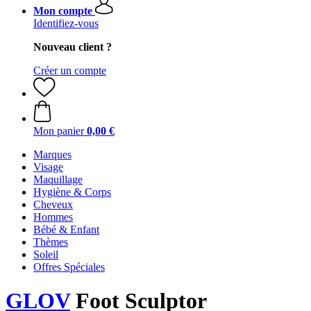
Mon compte
Identifiez-vous
Nouveau client ?
Créer un compte
Mon panier
0,00 €
Marques
Visage
Maquillage
Hygiène & Corps
Cheveux
Hommes
Bébé & Enfant
Thèmes
Soleil
Offres Spéciales
GLOV
Foot Sculptor