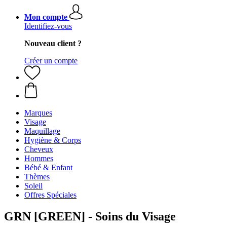
Mon compte
Identifiez-vous
Nouveau client ?
Créer un compte
Marques
Visage
Maquillage
Hygiène & Corps
Cheveux
Hommes
Bébé & Enfant
Thèmes
Soleil
Offres Spéciales
GRN [GREEN] - Soins du Visage