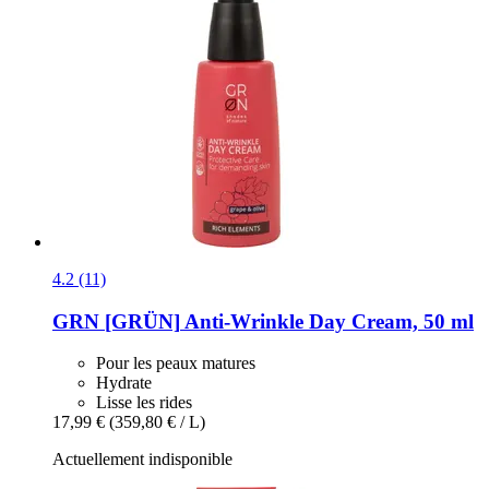
4.2 (11)
GRN [GRÜN]
Anti-​Wrinkle Day Cream, 50 ml
Pour les peaux matures
Hydrate
Lisse les rides
17,99 €
(359,80 € / L)
Actuellement indisponible