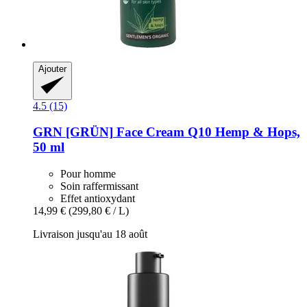
Ajouter
4.5 (15)
GRN [GRÜN]
Face Cream Q10 Hemp & Hops,
50 ml
Pour homme
Soin raffermissant
Effet antioxydant
14,99 €
(299,80 € / L)
Livraison jusqu'au 18 août