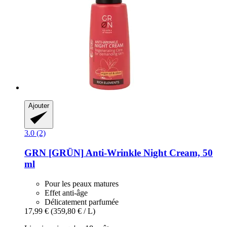
Ajouter
3.0 (2)
GRN [GRÜN]
Anti-​Wrinkle Night Cream, 50
ml
Pour les peaux matures
Effet anti-âge
Délicatement parfumée
17,99 €
(359,80 € / L)