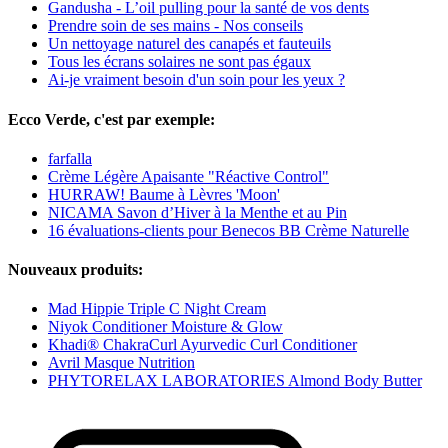
Gandusha - L’oil pulling pour la santé de vos dents
Prendre soin de ses mains - Nos conseils
Un nettoyage naturel des canapés et fauteuils
Tous les écrans solaires ne sont pas égaux
Ai-je vraiment besoin d'un soin pour les yeux ?
Ecco Verde, c'est par exemple:
farfalla
Crème Légère Apaisante "Réactive Control"
HURRAW! Baume à Lèvres 'Moon'
NICAMA Savon d’Hiver à la Menthe et au Pin
16 évaluations-clients pour Benecos BB Crème Naturelle
Nouveaux produits:
Mad Hippie Triple C Night Cream
Niyok Conditioner Moisture & Glow
Khadi® ChakraCurl Ayurvedic Curl Conditioner
Avril Masque Nutrition
PHYTORELAX LABORATORIES Almond Body Butter