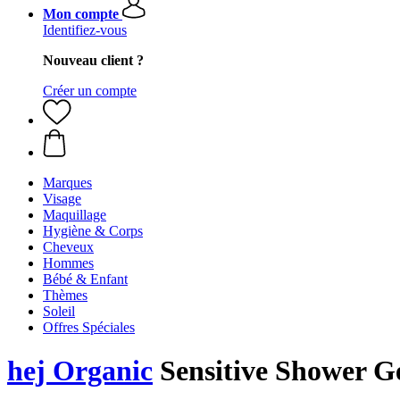
Mon compte
Identifiez-vous
Nouveau client ?
Créer un compte
Marques
Visage
Maquillage
Hygiène & Corps
Cheveux
Hommes
Bébé & Enfant
Thèmes
Soleil
Offres Spéciales
hej Organic
Sensitive Shower Ge