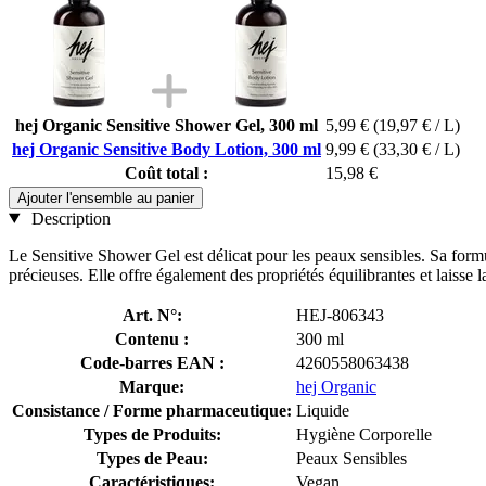
hej Organic Sensitive Shower Gel, 300 ml
5,99 €
(19,97 € / L)
hej Organic Sensitive Body Lotion, 300 ml
9,99 €
(33,30 € / L)
Coût total :
15,98 €
Ajouter l'ensemble au panier
Description
Le Sensitive Shower Gel est délicat pour les peaux sensibles. Sa formu
précieuses. Elle offre également des propriétés équilibrantes et laisse 
Art. N°:
HEJ-806343
Contenu :
300 ml
Code-barres EAN :
4260558063438
Marque:
hej Organic
Consistance / Forme pharmaceutique:
Liquide
Types de Produits:
Hygiène Corporelle
Types de Peau:
Peaux Sensibles
Caractéristiques:
Vegan