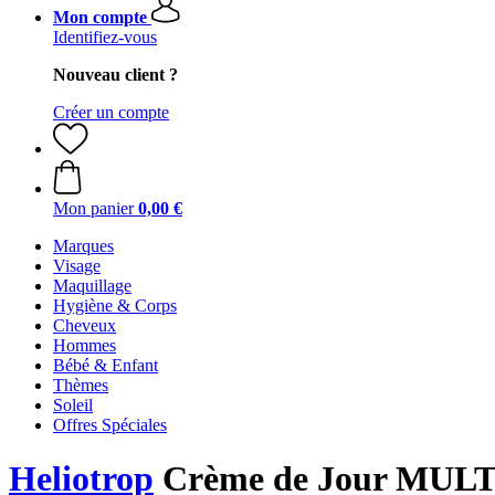
Mon compte
Identifiez-vous
Nouveau client ?
Créer un compte
Mon panier
0,00 €
Marques
Visage
Maquillage
Hygiène & Corps
Cheveux
Hommes
Bébé & Enfant
Thèmes
Soleil
Offres Spéciales
Heliotrop
Crème de Jour MULT