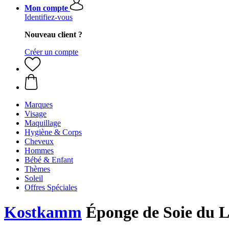
Mon compte
Identifiez-vous
Nouveau client ?
Créer un compte
Marques
Visage
Maquillage
Hygiène & Corps
Cheveux
Hommes
Bébé & Enfant
Thèmes
Soleil
Offres Spéciales
Kostkamm
Éponge de Soie du 