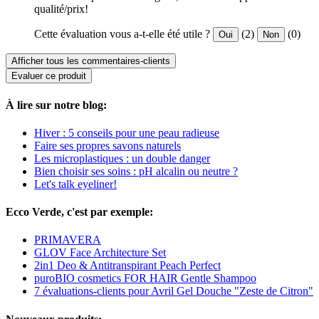
qualité/prix!
Cette évaluation vous a-t-elle été utile ?
(2)
(0)
Oui
Non
Afficher tous les commentaires-clients
Evaluer ce produit
À lire sur notre blog:
Hiver : 5 conseils pour une peau radieuse
Faire ses propres savons naturels
Les microplastiques : un double danger
Bien choisir ses soins : pH alcalin ou neutre ?
Let's talk eyeliner!
Ecco Verde, c'est par exemple:
PRIMAVERA
GLOV Face Architecture Set
2in1 Deo & Antitranspirant Peach Perfect
puroBIO cosmetics FOR HAIR Gentle Shampoo
7 évaluations-clients pour Avril Gel Douche "Zeste de Citron"