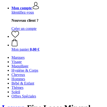
Mon compte
Identifiez-vous
Nouveau client ?
Créer un compte
Mon panier
0,00 €
Marques
Visage
Maquillage
Hygiène & Corps
Cheveux
Hommes
Bébé & Enfant
Thèmes
Soleil
Offres Spéciales