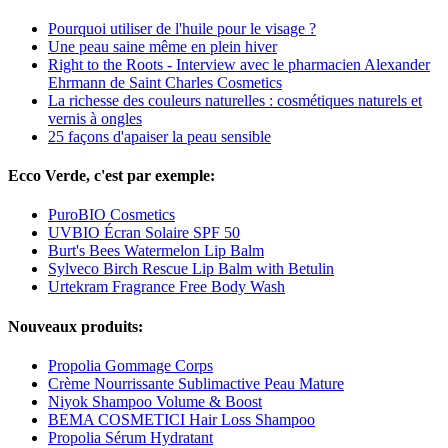
Pourquoi utiliser de l'huile pour le visage ?
Une peau saine même en plein hiver
Right to the Roots - Interview avec le pharmacien Alexander
Ehrmann de Saint Charles Cosmetics
La richesse des couleurs naturelles : cosmétiques naturels et
vernis à ongles
25 façons d'apaiser la peau sensible
Ecco Verde, c'est par exemple:
PuroBIO Cosmetics
UVBIO Écran Solaire SPF 50
Burt's Bees Watermelon Lip Balm
Sylveco Birch Rescue Lip Balm with Betulin
Urtekram Fragrance Free Body Wash
Nouveaux produits:
Propolia Gommage Corps
Crème Nourrissante Sublimactive Peau Mature
Niyok Shampoo Volume & Boost
BEMA COSMETICI Hair Loss Shampoo
Propolia Sérum Hydratant