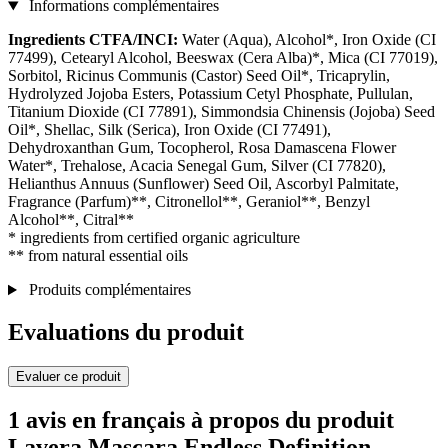
Informations complémentaires
Ingredients CTFA/INCI:
Water (Aqua), Alcohol*, Iron Oxide (CI
77499), Cetearyl Alcohol, Beeswax (Cera Alba)*, Mica (CI 77019),
Sorbitol, Ricinus Communis (Castor) Seed Oil*, Tricaprylin,
Hydrolyzed Jojoba Esters, Potassium Cetyl Phosphate, Pullulan,
Titanium Dioxide (CI 77891), Simmondsia Chinensis (Jojoba) Seed
Oil*, Shellac, Silk (Serica), Iron Oxide (CI 77491),
Dehydroxanthan Gum, Tocopherol, Rosa Damascena Flower
Water*, Trehalose, Acacia Senegal Gum, Silver (CI 77820),
Helianthus Annuus (Sunflower) Seed Oil, Ascorbyl Palmitate,
Fragrance (Parfum)**, Citronellol**, Geraniol**, Benzyl
Alcohol**, Citral**
* ingredients from certified organic agriculture
** from natural essential oils
Produits complémentaires
Evaluations du produit
Evaluer ce produit
1 avis en français à propos du produit
Lavera Mascara Endless Definition