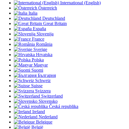
International (English)
Österreich
Italia
Deutschland
Great Britain
España
Slovenija
France
România
Sverige
Hrvatska
Polska
Magyar
Suomi
България
Schweiz
Suisse
Svizzera
Switzerland
Slovensko
Česká republika
Ireland
Nederland
Belgique
België