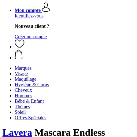
Mon compte
Identifiez-vous
Nouveau client ?
Créer un compte
Marques
Visage
Maquillage
Hygiène & Corps
Cheveux
Hommes
Bébé & Enfant
Thèmes
Soleil
Offres Spéciales
Lavera
Mascara Endless