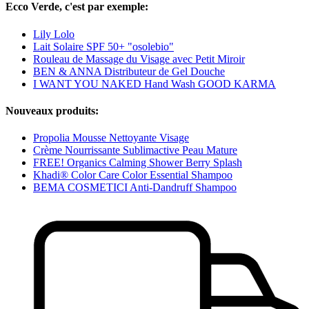
Ecco Verde, c'est par exemple:
Lily Lolo
Lait Solaire SPF 50+ "osolebio"
Rouleau de Massage du Visage avec Petit Miroir
BEN & ANNA Distributeur de Gel Douche
I WANT YOU NAKED Hand Wash GOOD KARMA
Nouveaux produits:
Propolia Mousse Nettoyante Visage
Crème Nourrissante Sublimactive Peau Mature
FREE! Organics Calming Shower Berry Splash
Khadi® Color Care Color Essential Shampoo
BEMA COSMETICI Anti-Dandruff Shampoo