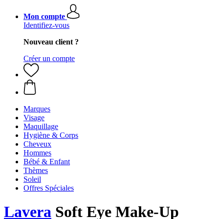
Mon compte
Identifiez-vous
Nouveau client ?
Créer un compte
Marques
Visage
Maquillage
Hygiène & Corps
Cheveux
Hommes
Bébé & Enfant
Thèmes
Soleil
Offres Spéciales
Lavera
Soft Eye Make-Up