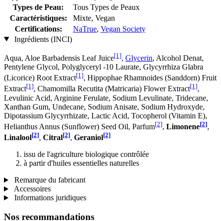
Types de Peau:
Tous Types de Peaux
Caractéristiques:
Mixte, Vegan
Certifications:
NaTrue
,
Vegan Society
Ingrédients (INCI)
[1]
Aqua, Aloe Barbadensis Leaf Juice
,
Glycerin
, Alcohol Denat,
Pentylene Glycol, Polyglyceryl -10 Laurate, Glycyrrhiza Glabra
[1]
(Licorice) Root Extract
, Hippophae Rhamnoides (Sanddorn) Fruit
[1]
[1]
Extract
, Chamomilla Recutita (Matricaria) Flower Extract
,
Levulinic Acid, Arginine Ferulate, Sodium Levulinate, Tridecane,
Xanthan Gum, Undecane, Sodium Anisate, Sodium Hydroxyde,
Dipotassium Glycyrrhizate, Lactic Acid, Tocopherol (Vitamin E),
[2]
[2]
Helianthus Annus (Sunflower) Seed Oil, Parfum
,
Limonene
,
[2]
[2]
[2]
Linalool
,
Citral
,
Geraniol
issu de l'agriculture biologique contrôlée
à partir d'huiles essentielles naturelles
Remarque du fabricant
Accessoires
Informations juridiques
Nos recommandations