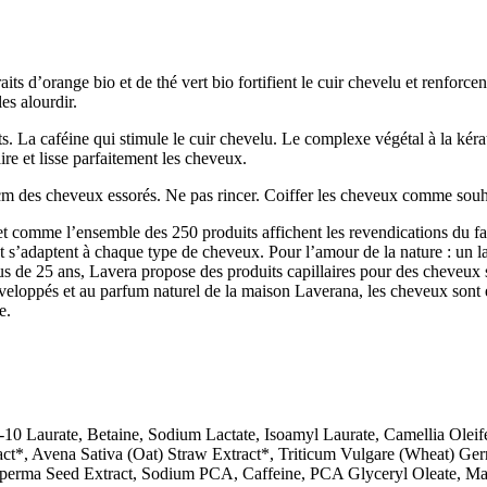
d’orange bio et de thé vert bio fortifient le cuir chevelu et renforcent l
es alourdir.
nts. La caféine qui stimule le cuir chevelu. Le complexe végétal à la kér
aire et lisse parfaitement les cheveux.
cm des cheveux essorés. Ne pas rincer. Coiffer les cheveux comme souh
s et comme l’ensemble des 250 produits affichent les revendications du fab
 et s’adaptent à chaque type de cheveux. Pour l’amour de la nature : un
lus de 25 ans, Lavera propose des produits capillaires pour des cheveux 
veloppés et au parfum naturel de la maison Laverana, les cheveux sont é
e.
-10 Laurate, Betaine, Sodium Lactate, Isoamyl Laurate, Camellia Oleif
ct*, Avena Sativa (Oat) Straw Extract*, Triticum Vulgare (Wheat) Ge
erma Seed Extract, Sodium PCA, Caffeine, PCA Glyceryl Oleate, Man