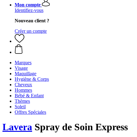
Mon compte
Identifiez-vous
Nouveau client ?
Créer un compte
Marques
Visage
Maquillage
Hygiène & Corps
Cheveux
Hommes
Bébé & Enfant
Thèmes
Soleil
Offres Spéciales
Lavera
Spray de Soin Express