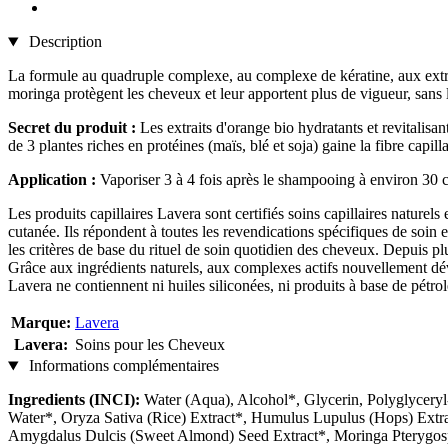
Description
La formule au quadruple complexe, au complexe de kératine, aux extraits 
moringa protègent les cheveux et leur apportent plus de vigueur, sans l
Secret du produit :
Les extraits d'orange bio hydratants et revitalisa
de 3 plantes riches en protéines (maïs, blé et soja) gaine la fibre capill
Application :
Vaporiser 3 à 4 fois après le shampooing à environ 30 
Les produits capillaires Lavera sont certifiés soins capillaires naturel
cutanée. Ils répondent à toutes les revendications spécifiques de soin
les critères de base du rituel de soin quotidien des cheveux. Depuis p
Grâce aux ingrédients naturels, aux complexes actifs nouvellement dé
Lavera ne contiennent ni huiles siliconées, ni produits à base de pétrol
Marque:
Lavera
Lavera:
Soins pour les Cheveux
Informations complémentaires
Ingredients (INCI):
Water (Aqua), Alcohol*, Glycerin, Polyglyceryl
Water*, Oryza Sativa (Rice) Extract*, Humulus Lupulus (Hops) Extra
Amygdalus Dulcis (Sweet Almond) Seed Extract*, Moringa Pterygosp