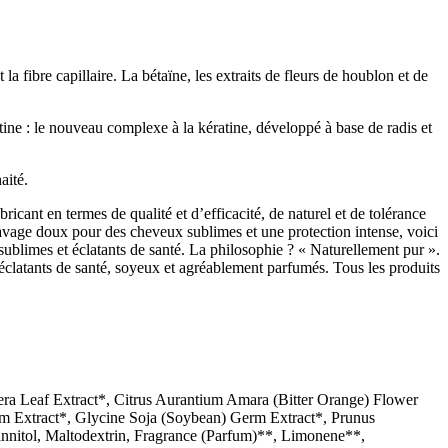
a fibre capillaire. La bétaïne, les extraits de fleurs de houblon et de
atine : le nouveau complexe à la kératine, développé à base de radis et
aité.
ricant en termes de qualité et d’efficacité, de naturel et de tolérance
 lavage doux pour des cheveux sublimes et une protection intense, voici
sublimes et éclatants de santé. La philosophie ? « Naturellement pur ».
clatants de santé, soyeux et agréablement parfumés. Tous les produits
era Leaf Extract*, Citrus Aurantium Amara (Bitter Orange) Flower
rm Extract*, Glycine Soja (Soybean) Germ Extract*, Prunus
nitol, Maltodextrin, Fragrance (Parfum)**, Limonene**,