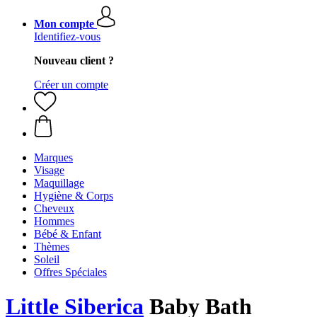
Mon compte
Identifiez-vous
Nouveau client ?
Créer un compte
Marques
Visage
Maquillage
Hygiène & Corps
Cheveux
Hommes
Bébé & Enfant
Thèmes
Soleil
Offres Spéciales
Little Siberica
Baby Bath