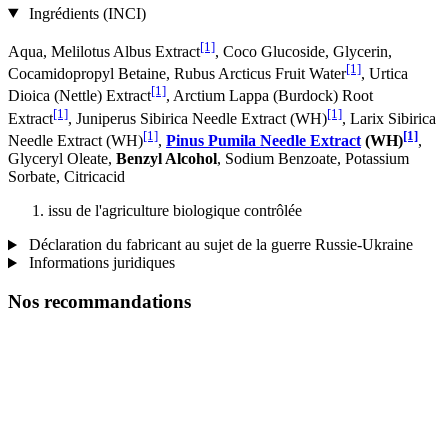
Ingrédients (INCI)
[1]
Aqua, Melilotus Albus Extract
, Coco Glucoside, Glycerin,
[1]
Cocamidopropyl Betaine, Rubus Arcticus Fruit Water
, Urtica
[1]
Dioica (Nettle) Extract
, Arctium Lappa (Burdock) Root
[1]
[1]
Extract
, Juniperus Sibirica Needle Extract (WH)
, Larix Sibirica
[1]
[1]
Needle Extract (WH)
,
Pinus Pumila Needle Extract
(WH)
,
Glyceryl Oleate,
Benzyl Alcohol
, Sodium Benzoate, Potassium
Sorbate, Citricacid
issu de l'agriculture biologique contrôlée
Déclaration du fabricant au sujet de la guerre Russie-Ukraine
Informations juridiques
Nos recommandations