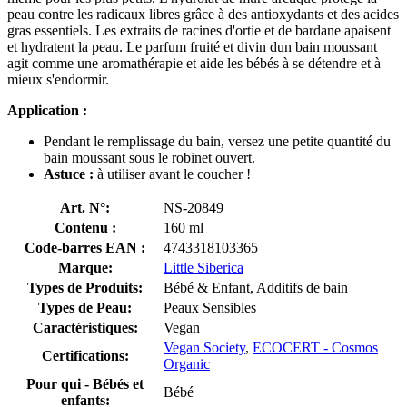
peau contre les radicaux libres grâce à des antioxydants et des acides
gras essentiels. Les extraits de racines d'ortie et de bardane apaisent
et hydratent la peau. Le parfum fruité et divin dun bain moussant
agit comme une aromathérapie et aide les bébés à se détendre et à
mieux s'endormir.
Application :
Pendant le remplissage du bain, versez une petite quantité du
bain moussant sous le robinet ouvert.
Astuce :
à utiliser avant le coucher !
Art. N°:
NS-20849
Contenu :
160 ml
Code-barres EAN :
4743318103365
Marque:
Little Siberica
Types de Produits:
Bébé & Enfant, Additifs de bain
Types de Peau:
Peaux Sensibles
Caractéristiques:
Vegan
Vegan Society
,
ECOCERT - Cosmos
Certifications:
Organic
Pour qui - Bébés et
Bébé
enfants: