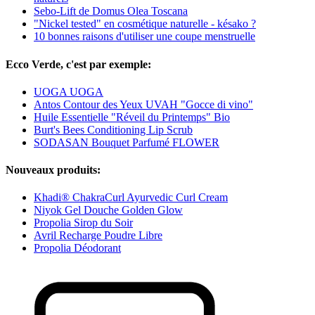
Sebo-Lift de Domus Olea Toscana
"Nickel tested" en cosmétique naturelle - késako ?
10 bonnes raisons d'utiliser une coupe menstruelle
Ecco Verde, c'est par exemple:
UOGA UOGA
Antos Contour des Yeux UVAH "Gocce di vino"
Huile Essentielle "Réveil du Printemps" Bio
Burt's Bees Conditioning Lip Scrub
SODASAN Bouquet Parfumé FLOWER
Nouveaux produits:
Khadi® ChakraCurl Ayurvedic Curl Cream
Niyok Gel Douche Golden Glow
Propolia Sirop du Soir
Avril Recharge Poudre Libre
Propolia Déodorant