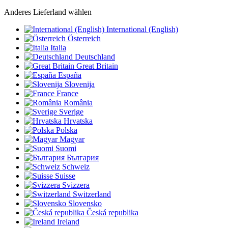
Anderes Lieferland wählen
International (English)
Österreich
Italia
Deutschland
Great Britain
España
Slovenija
France
România
Sverige
Hrvatska
Polska
Magyar
Suomi
България
Schweiz
Suisse
Svizzera
Switzerland
Slovensko
Česká republika
Ireland