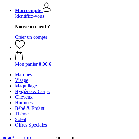
Mon compte
Identifiez-vous
Nouveau client ?
Créer un compte
Mon panier
0,00 €
Marques
Visage
Maquillage
Hygiène & Corps
Cheveux
Hommes
Bébé & Enfant
Thèmes
Soleil
Offres Spéciales