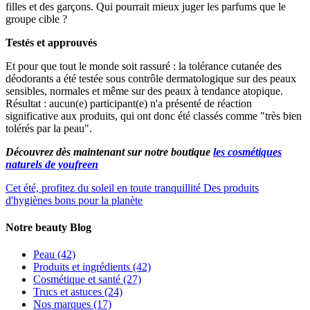
filles et des garçons. Qui pourrait mieux juger les parfums que le
groupe cible ?
Testés et approuvés
Et pour que tout le monde soit rassuré : la tolérance cutanée des
déodorants a été testée sous contrôle dermatologique sur des peaux
sensibles, normales et même sur des peaux à tendance atopique.
Résultat : aucun(e) participant(e) n'a présenté de réaction
significative aux produits, qui ont donc été classés comme "très bien
tolérés par la peau".
Découvrez dès maintenant sur notre boutique
les cosmétiques
naturels de youfreen
Cet été, profitez du soleil en toute tranquillité
Des produits
d'hygiènes bons pour la planète
Notre beauty Blog
Peau
(42)
Produits et ingrédients
(42)
Cosmétique et santé
(27)
Trucs et astuces
(24)
Nos marques
(17)