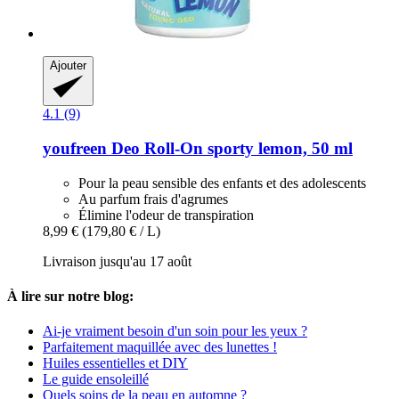
Ajouter
4.1 (9)
youfreen
Deo Roll-​On sporty lemon, 50 ml
Pour la peau sensible des enfants et des adolescents
Au parfum frais d'agrumes
Élimine l'odeur de transpiration
8,99 €
(179,80 € / L)
Livraison jusqu'au 17 août
À lire sur notre blog:
Ai-je vraiment besoin d'un soin pour les yeux ?
Parfaitement maquillée avec des lunettes !
Huiles essentielles et DIY
Le guide ensoleillé
Quels soins de la peau en automne ?