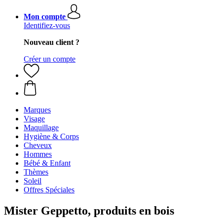
Mon compte
Identifiez-vous
Nouveau client ?
Créer un compte
Marques
Visage
Maquillage
Hygiène & Corps
Cheveux
Hommes
Bébé & Enfant
Thèmes
Soleil
Offres Spéciales
Mister Geppetto, produits en bois