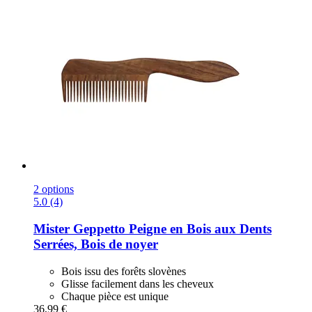
2 options
5.0 (4)
Mister Geppetto
Peigne en Bois aux Dents
Serrées, Bois de noyer
Bois issu des forêts slovènes
Glisse facilement dans les cheveux
Chaque pièce est unique
36,99 €