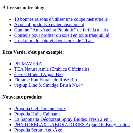
À lire sur notre blog:
10 bonnes raisons d'utiliser une coupe menstruelle
Acné : 4 produits à éviter absolument
Gamme "Anti-Ageing Prebiotic" de farfalla à l'iris
Conseils pour profiter du soleil en toute tranquillité
Urtekram - le naturel depuis près de 50 ans
Ecco Verde, c'est par exemple:
PRIMAVERA
TEA Natura Amla (Emblica Officinalis)
éternel Huile d'Argan Bio
Florame Eau Florale de Rose Bio
veg-up Line & Smudge Brush Nr.44
Nouveaux produits:
Propolia Gel Douche Doux
Propolia Huile Calmante
La Saponaria Déodorant Spray Biodeo Fresh 2-en-1
PHYTORELAX LABORATORIES Argan Oil Body Lotion
Propolia Sérum Anti-Âge