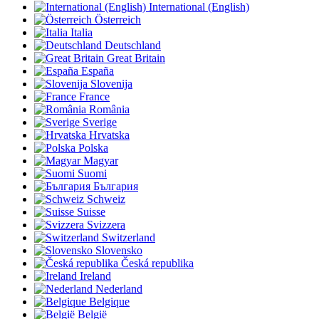
International (English)
Österreich
Italia
Deutschland
Great Britain
España
Slovenija
France
România
Sverige
Hrvatska
Polska
Magyar
Suomi
България
Schweiz
Suisse
Svizzera
Switzerland
Slovensko
Česká republika
Ireland
Nederland
Belgique
België