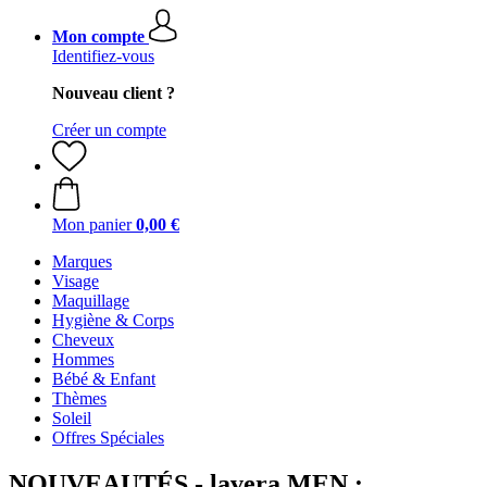
Mon compte
Identifiez-vous
Nouveau client ?
Créer un compte
Mon panier
0,00 €
Marques
Visage
Maquillage
Hygiène & Corps
Cheveux
Hommes
Bébé & Enfant
Thèmes
Soleil
Offres Spéciales
NOUVEAUTÉS - lavera MEN :