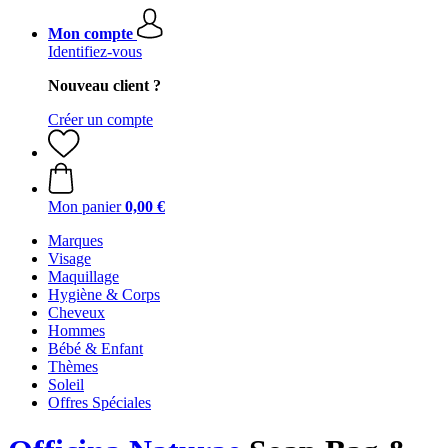
Mon compte
Identifiez-vous
Nouveau client ?
Créer un compte
Mon panier
0,00 €
Marques
Visage
Maquillage
Hygiène & Corps
Cheveux
Hommes
Bébé & Enfant
Thèmes
Soleil
Offres Spéciales