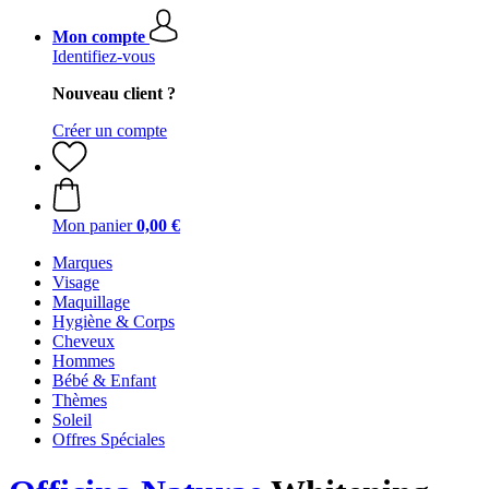
Mon compte
Identifiez-vous
Nouveau client ?
Créer un compte
Mon panier
0,00 €
Marques
Visage
Maquillage
Hygiène & Corps
Cheveux
Hommes
Bébé & Enfant
Thèmes
Soleil
Offres Spéciales