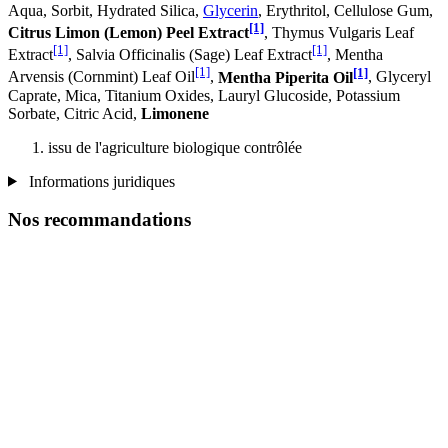
Aqua, Sorbit, Hydrated Silica,
Glycerin
, Erythritol, Cellulose Gum,
[1]
Citrus Limon (Lemon) Peel Extract
, Thymus Vulgaris Leaf
[1]
[1]
Extract
, Salvia Officinalis (Sage) Leaf Extract
, Mentha
[1]
[1]
Arvensis (Cornmint) Leaf Oil
,
Mentha Piperita Oil
, Glyceryl
Caprate, Mica, Titanium Oxides, Lauryl Glucoside, Potassium
Sorbate, Citric Acid,
Limonene
issu de l'agriculture biologique contrôlée
Informations juridiques
Nos recommandations