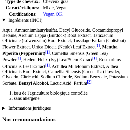
Type de cheveux:
Cheveux gras
Caractéristiques:
Mixte, Vegan
Certifications:
Vegan OK
Ingrédients (INCI)
Aqua, Ammoniumlaurylsulfat, Decyl Glucoside, Cocamidopropyl
Betaine, Arctium Lappa (Burdock) Root Extract, Taraxacum
Officinale (Löwenzahn) Root Extract, Tussilago Farfara (Coltsfoot)
[1]
Flower Extract, Urtica Diocia (Nettle) Leaf Extract
,
Mentha
[1]
Piperita (Peppermint)
, Camellia Sinensis (Green Tea)
[1]
[1]
Powder
, Hedera Helix (Ivy) Leaf/Stem Extract
, Rosmarinus
[1]
Officinalis Leaf Extract
, Achillea Millefolium Extract, Althea
Officinalis Root Extract, Camellia Sinensis (Green Tea) Powder,
Glycerin, Citricacid, Sodium Chloride, Sodium Benzoate, Potassium
[2]
Sorbate,
Benzyl Alcohol
, Lactic Acid, Parfum
issu de l'agriculture biologique contrôlée
sans allergène
Informations juridiques
Nos recommandations