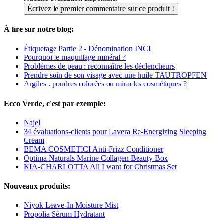
Écrivez le premier commentaire sur ce produit !
À lire sur notre blog:
Étiquetage Partie 2 - Dénomination INCI
Pourquoi le maquillage minéral ?
Problèmes de peau : reconnaître les déclencheurs
Prendre soin de son visage avec une huile TAUTROPFEN
Argiles : poudres colorées ou miracles cosmétiques ?
Ecco Verde, c'est par exemple:
Najel
34 évaluations-clients pour Lavera Re-Energizing Sleeping
Cream
BEMA COSMETICI Anti-Frizz Conditioner
Optima Naturals Marine Collagen Beauty Box
KIA-CHARLOTTA All I want for Christmas Set
Nouveaux produits:
Niyok Leave-In Moisture Mist
Propolia Sérum Hydratant