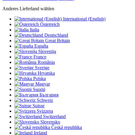
Anderes Lieferland wählen
International (English)
Österreich
Italia
Deutschland
Great Britain
España
Slovenija
France
România
Sverige
Hrvatska
Polska
Magyar
Suomi
България
Schweiz
Suisse
Svizzera
Switzerland
Slovensko
Česká republika
Ireland