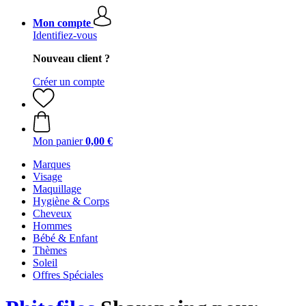
Mon compte
Identifiez-vous
Nouveau client ?
Créer un compte
Mon panier
0,00 €
Marques
Visage
Maquillage
Hygiène & Corps
Cheveux
Hommes
Bébé & Enfant
Thèmes
Soleil
Offres Spéciales