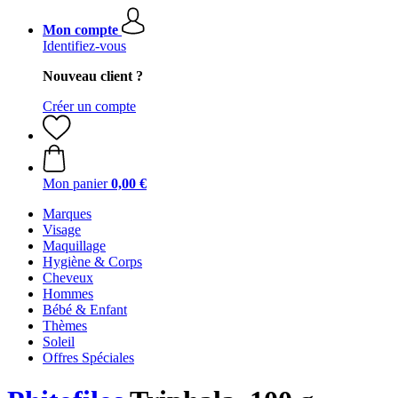
Mon compte
Identifiez-vous
Nouveau client ?
Créer un compte
Mon panier
0,00 €
Marques
Visage
Maquillage
Hygiène & Corps
Cheveux
Hommes
Bébé & Enfant
Thèmes
Soleil
Offres Spéciales