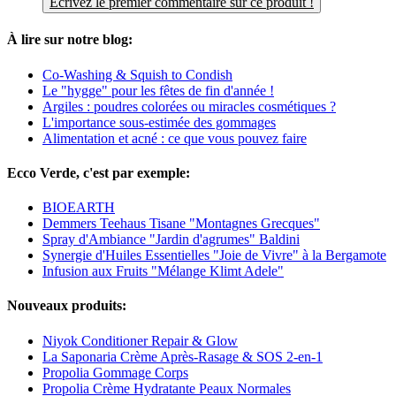
Écrivez le premier commentaire sur ce produit !
À lire sur notre blog:
Co-Washing & Squish to Condish
Le "hygge" pour les fêtes de fin d'année !
Argiles : poudres colorées ou miracles cosmétiques ?
L'importance sous-estimée des gommages
Alimentation et acné : ce que vous pouvez faire
Ecco Verde, c'est par exemple:
BIOEARTH
Demmers Teehaus Tisane "Montagnes Grecques"
Spray d'Ambiance "Jardin d'agrumes" Baldini
Synergie d'Huiles Essentielles "Joie de Vivre" à la Bergamote
Infusion aux Fruits "Mélange Klimt Adele"
Nouveaux produits:
Niyok Conditioner Repair & Glow
La Saponaria Crème Après-Rasage & SOS 2-en-1
Propolia Gommage Corps
Propolia Crème Hydratante Peaux Normales