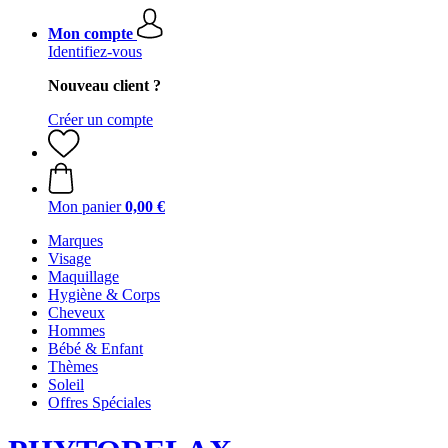
Mon compte
Identifiez-vous
Nouveau client ?
Créer un compte
Mon panier
0,00 €
Marques
Visage
Maquillage
Hygiène & Corps
Cheveux
Hommes
Bébé & Enfant
Thèmes
Soleil
Offres Spéciales