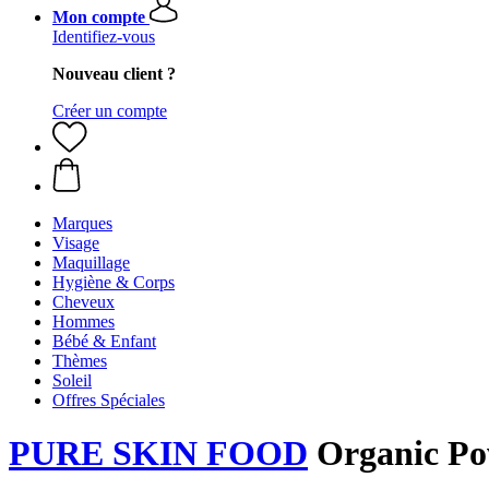
Mon compte
Identifiez-vous
Nouveau client ?
Créer un compte
Marques
Visage
Maquillage
Hygiène & Corps
Cheveux
Hommes
Bébé & Enfant
Thèmes
Soleil
Offres Spéciales
PURE SKIN FOOD
Organic Po