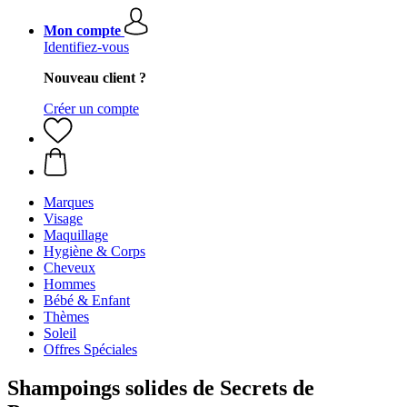
Mon compte
Identifiez-vous
Nouveau client ?
Créer un compte
Marques
Visage
Maquillage
Hygiène & Corps
Cheveux
Hommes
Bébé & Enfant
Thèmes
Soleil
Offres Spéciales
Shampoings solides de Secrets de