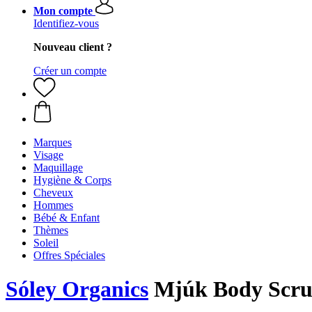
Mon compte
Identifiez-vous
Nouveau client ?
Créer un compte
Marques
Visage
Maquillage
Hygiène & Corps
Cheveux
Hommes
Bébé & Enfant
Thèmes
Soleil
Offres Spéciales
Sóley Organics
Mjúk Body Scr