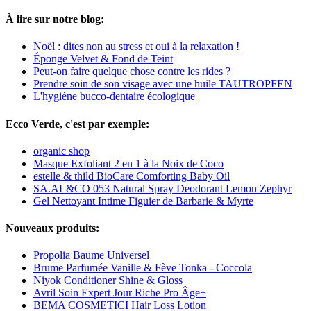
À lire sur notre blog:
Noël : dites non au stress et oui à la relaxation !
Éponge Velvet & Fond de Teint
Peut-on faire quelque chose contre les rides ?
Prendre soin de son visage avec une huile TAUTROPFEN
L'hygiène bucco-dentaire écologique
Ecco Verde, c'est par exemple:
organic shop
Masque Exfoliant 2 en 1 à la Noix de Coco
estelle & thild BioCare Comforting Baby Oil
SA.AL&CO 053 Natural Spray Deodorant Lemon Zephyr
Gel Nettoyant Intime Figuier de Barbarie & Myrte
Nouveaux produits:
Propolia Baume Universel
Brume Parfumée Vanille & Fève Tonka - Coccola
Niyok Conditioner Shine & Gloss
Avril Soin Expert Jour Riche Pro Âge+
BEMA COSMETICI Hair Loss Lotion