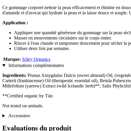
Ce gommage corporel nettoie la peau efficacement et élimine en douceu
d'amande et d'avocat qui hydrate la peau et la laisse douce et souple. U
Application :
Appliquer une quantité généreuse du gommage sur la peau sèch
Masser en mouvements circulaires sur le corps entier.
Rincer à l'eau chaude et tamponner doucement pour sécher la p
Utiliser deux fois par semaine.
Marque:
Sóley Organics
Informations complémentaires
Ingredients:
Prunus Amygdalus Dulcis (sweet almond) Oil, (vegetable
Carterii (frankincense) Oil (therapeutic essential oil), Betula Pubesc
Millefolium (yarrow) Extract (wild Icelandic herb)**, Salix Phylicifo
**Certified organic by Tún
Not tested on animals.
Accessoires
Evaluations du produit