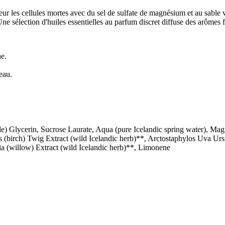
r les cellules mortes avec du sel de sulfate de magnésium et au sable 
ne sélection d'huiles essentielles au parfum discret diffuse des arômes fr
e.
eau.
) Glycerin, Sucrose Laurate, Aqua (pure Icelandic spring water), Mag
ens (birch) Twig Extract (wild Icelandic herb)**, Arctostaphylos Uva Urs
lia (willow) Extract (wild Icelandic herb)**, Limonene