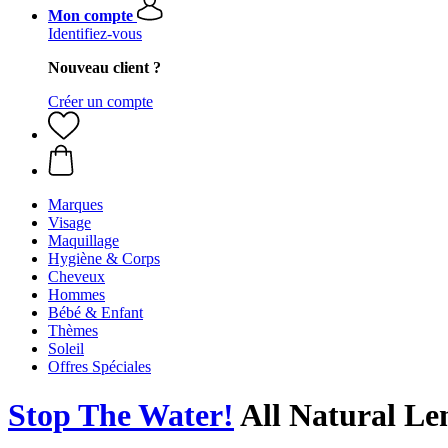
Mon compte
Identifiez-vous
Nouveau client ?
Créer un compte
Marques
Visage
Maquillage
Hygiène & Corps
Cheveux
Hommes
Bébé & Enfant
Thèmes
Soleil
Offres Spéciales
Stop The Water!
All Natural L