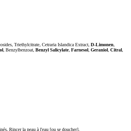
es, Triethylcitrate, Cetraria Islandica Extract,
D-Limonen
,
ol
, Benzylbenzoat,
Benzyl Salicylate
,
Farnesol
,
Geraniol
,
Citral
,
Rincer la peau à l'eau [ou se doucher].