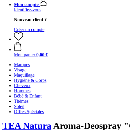
Mon compte
Identifiez-vous
Nouveau client ?
Créer un compte
Mon panier
0,00 €
Marques
Visage
Maquillage
Hygiène & Corps
Cheveux
Hommes
Bébé & Enfant
Thèmes
Soleil
Offres Spéciales
TEA Natura
Aroma-Deospray "