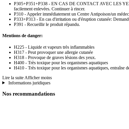
P305+P351+P338 - EN CAS DE CONTACT AVEC LES YEUX: Rincer av
facilement enlevées. Continuer à rincer.
P310 - Appeler immédiatement un Centre Antipoison/un médec
P333+P313 - En cas d'irritation ou d'éruption cutanée: Demand
P391 - Recueillir le produit répandu.
Mentions de danger:
H225 - Liquide et vapeurs très inflammables
H317 - Peut provoquer une allergie cutanée
H318 - Provoque de graves lésions des yeux.
H400 - Très toxique pour les organismes aquatiques
H410 - Très toxique pour les organismes aquatiques, entraîne de
Lire la suite
Afficher moins
Informations juridiques
Nos recommandations