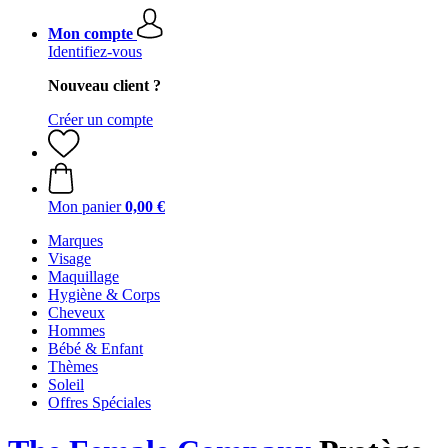
Mon compte
Identifiez-vous
Nouveau client ?
Créer un compte
Mon panier
0,00 €
Marques
Visage
Maquillage
Hygiène & Corps
Cheveux
Hommes
Bébé & Enfant
Thèmes
Soleil
Offres Spéciales