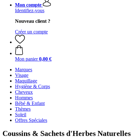
Mon compte
Identifiez-vous
Nouveau client ?
Créer un compte
Mon panier
0,00 €
Marques
Visage
Maquillage
Hygiène & Corps
Cheveux
Hommes
Bébé & Enfant
Thèmes
Soleil
Offres Spéciales
Coussins & Sachets d'Herbes Naturelles