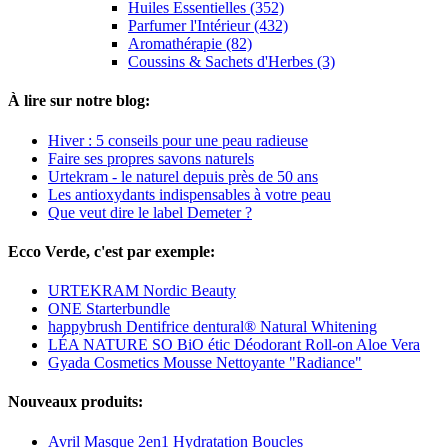
Huiles Essentielles (352)
Parfumer l'Intérieur (432)
Aromathérapie (82)
Coussins & Sachets d'Herbes (3)
À lire sur notre blog:
Hiver : 5 conseils pour une peau radieuse
Faire ses propres savons naturels
Urtekram - le naturel depuis près de 50 ans
Les antioxydants indispensables à votre peau
Que veut dire le label Demeter ?
Ecco Verde, c'est par exemple:
URTEKRAM Nordic Beauty
ONE Starterbundle
happybrush Dentifrice dentural® Natural Whitening
LÉA NATURE SO BiO étic Déodorant Roll-on Aloe Vera
Gyada Cosmetics Mousse Nettoyante "Radiance"
Nouveaux produits:
Avril Masque 2en1 Hydratation Boucles