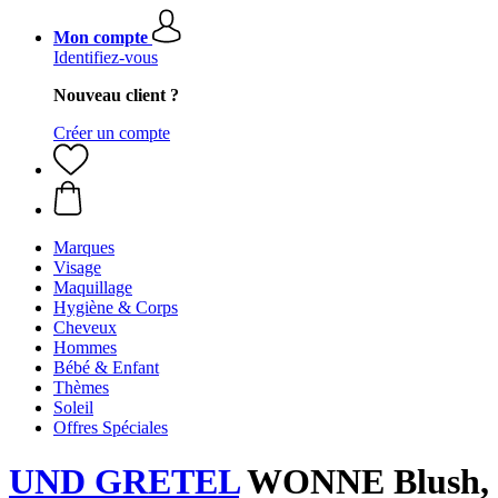
Mon compte
Identifiez-vous
Nouveau client ?
Créer un compte
Marques
Visage
Maquillage
Hygiène & Corps
Cheveux
Hommes
Bébé & Enfant
Thèmes
Soleil
Offres Spéciales
UND GRETEL
WONNE Blush,