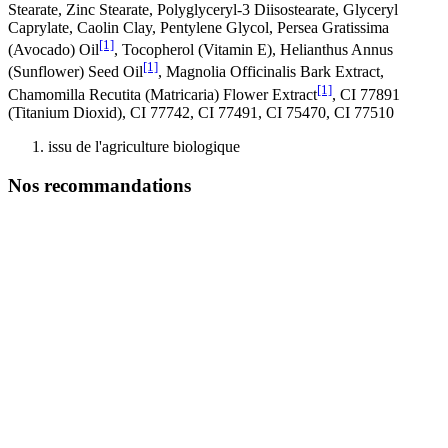
Stearate, Zinc Stearate, Polyglyceryl-3 Diisostearate, Glyceryl
Caprylate, Caolin Clay, Pentylene Glycol, Persea Gratissima
[1]
(Avocado) Oil
, Tocopherol (Vitamin E), Helianthus Annus
[1]
(Sunflower) Seed Oil
, Magnolia Officinalis Bark Extract,
[1]
Chamomilla Recutita (Matricaria) Flower Extract
, CI 77891
(Titanium Dioxid), CI 77742, CI 77491, CI 75470, CI 77510
issu de l'agriculture biologique
Nos recommandations