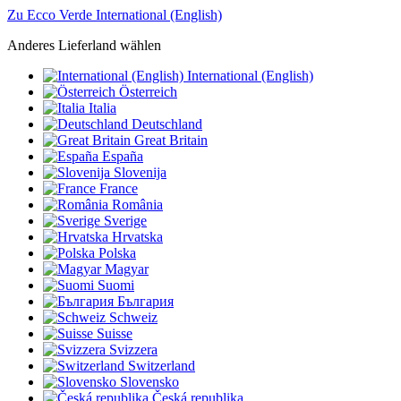
Zu Ecco Verde International (English)
Anderes Lieferland wählen
International (English)
Österreich
Italia
Deutschland
Great Britain
España
Slovenija
France
România
Sverige
Hrvatska
Polska
Magyar
Suomi
България
Schweiz
Suisse
Svizzera
Switzerland
Slovensko
Česká republika