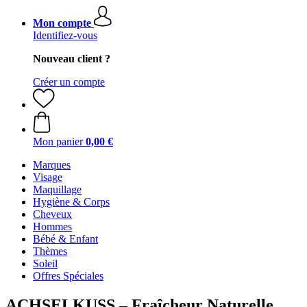
Mon compte
Identifiez-vous
Nouveau client ?
Créer un compte
Mon panier
0,00 €
Marques
Visage
Maquillage
Hygiène & Corps
Cheveux
Hommes
Bébé & Enfant
Thèmes
Soleil
Offres Spéciales
ACHSELKUSS – Fraîcheur Naturelle