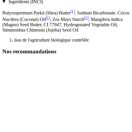
Ingrédients (INCI)
[1]
Butyrospermum Parkii (Shea) Butter
, Sodium Bicarbonate, Cocos
[1]
[1]
Nucifera (Coconut) Oil
, Zea Mays Starch
, Mangifera Indica
(Magno) Seed Butter, CI 77947, Hydrogenated Vegetable Oil,
Simmondsia Chinensis (Jojoba) Seed Oil
issu de l'agriculture biologique contrôlée
Nos recommandations