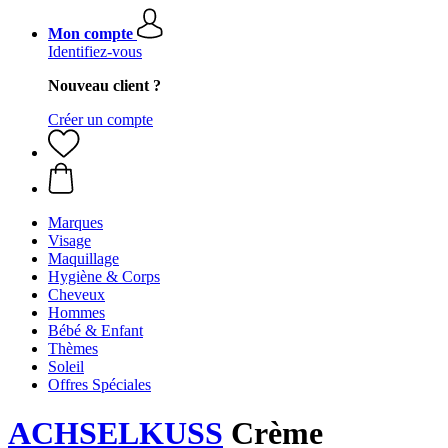
Mon compte
Identifiez-vous
Nouveau client ?
Créer un compte
Marques
Visage
Maquillage
Hygiène & Corps
Cheveux
Hommes
Bébé & Enfant
Thèmes
Soleil
Offres Spéciales
ACHSELKUSS
Crème