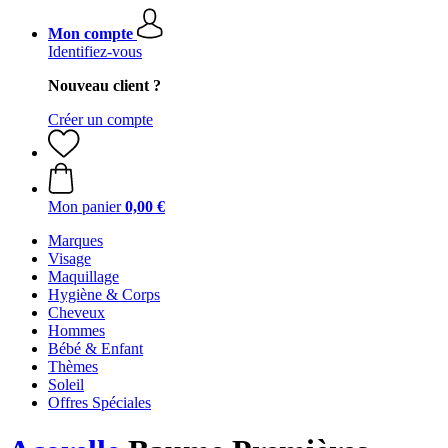
Mon compte
Identifiez-vous
Nouveau client ?
Créer un compte
Mon panier
0,00 €
Marques
Visage
Maquillage
Hygiène & Corps
Cheveux
Hommes
Bébé & Enfant
Thèmes
Soleil
Offres Spéciales